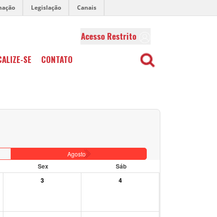
mação
Legislação
Canais
Acesso Restrito
CALIZE-SE
CONTATO
Agosto
Sex
Sáb
3
4