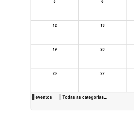
5
6
12
13
19
20
26
27
eventos
Todas as categorias...