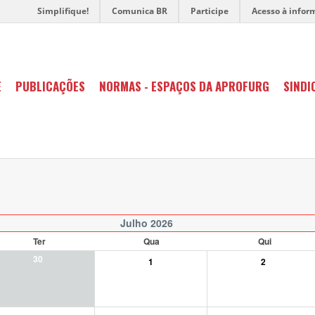
Simplifique!
Comunica BR
Participe
Acesso à infor
E
PUBLICAÇÕES
NORMAS - ESPAÇOS DA APROFURG
SINDI
Julho 2026
Ter
Qua
Qui
30
1
2