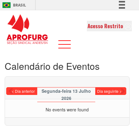
BRASIL
Simplifique!
Comunica BR
Acesso Restrito
Participe
Acesso à informação
Legislação
Canais
Calendário de Eventos
Segunda-feira 13 Julho
< Dia anterior
Dia seguinte >
2026
No events were found