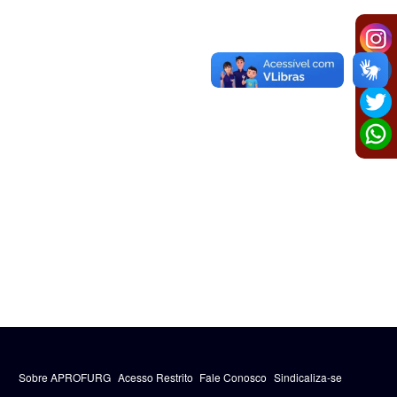
Sobre APROFURG
Acesso Restrito
Fale Conosco
Sindicaliza-se