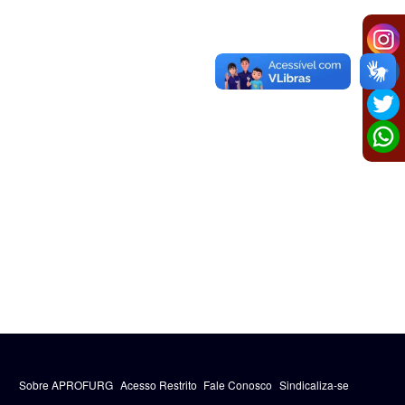
Sobre APROFURG
Acesso Restrito
Fale Conosco
Sindicaliza-se