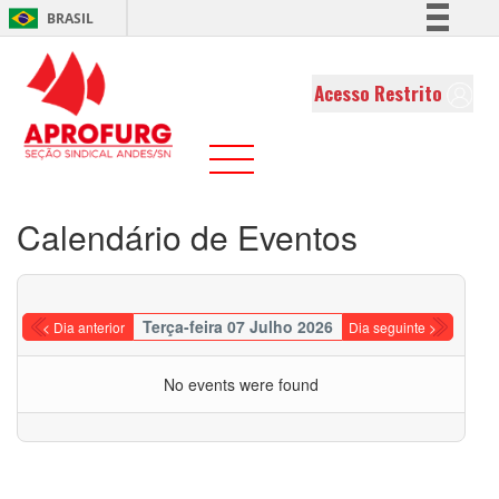
BRASIL
Simplifique!
Comunica BR
Acesso Restrito
Participe
Acesso à informação
Legislação
Canais
Calendário de Eventos
Terça-feira 07 Julho 2026
< Dia anterior
Dia seguinte >
No events were found