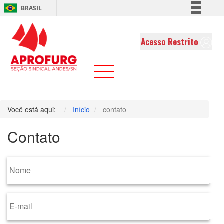
BRASIL
Simplifique!
Comunica BR
Acesso Restrito
Participe
Acesso à informação
Legislação
Canais
Você está aqui:
Início
contato
Contato