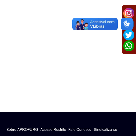
Sobre APROFURG
Acesso Restrito
Fale Conosco
Sindicaliza-se