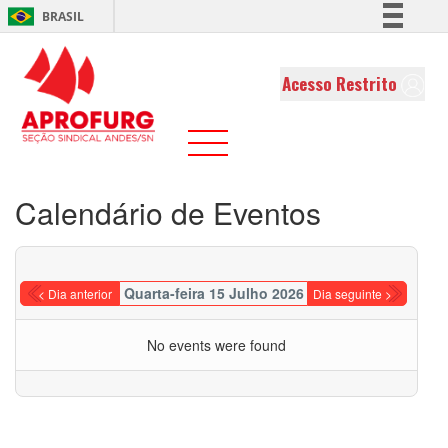
BRASIL
Simplifique!
Comunica BR
Acesso Restrito
Participe
Acesso à informação
Legislação
Canais
Calendário de Eventos
Quarta-feira 15 Julho 2026
< Dia anterior
Dia seguinte >
No events were found