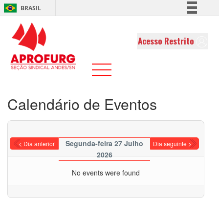
BRASIL
Simplifique!
Comunica BR
Acesso Restrito
Participe
Acesso à informação
Legislação
Canais
Calendário de Eventos
Segunda-feira 27 Julho
< Dia anterior
Dia seguinte >
2026
No events were found