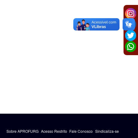
Sobre APROFURG
Acesso Restrito
Fale Conosco
Sindicaliza-se