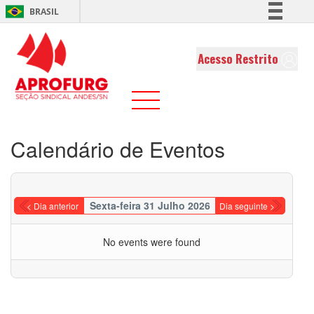
BRASIL
Simplifique!
Comunica BR
Acesso Restrito
Participe
Acesso à informação
Legislação
Canais
Calendário de Eventos
Sexta-feira 31 Julho 2026
< Dia anterior
Dia seguinte >
No events were found