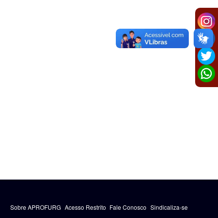
Sobre APROFURG
Acesso Restrito
Fale Conosco
Sindicaliza-se