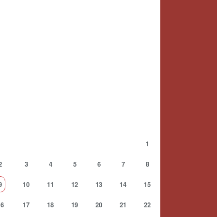
1
2
3
4
5
6
7
8
9
10
11
12
13
14
15
16
17
18
19
20
21
22