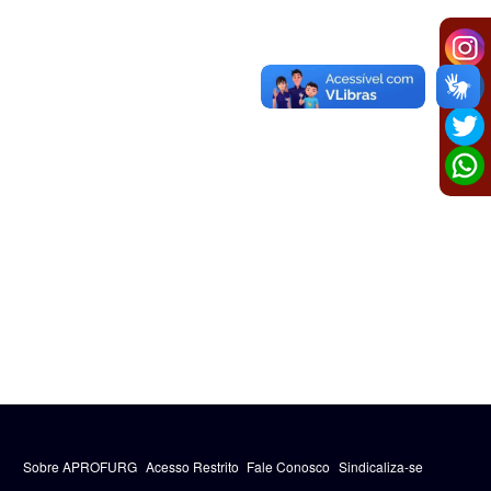
Sobre APROFURG
Acesso Restrito
Fale Conosco
Sindicaliza-se