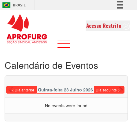
BRASIL
Simplifique!
Comunica BR
Acesso Restrito
Participe
Acesso à informação
Legislação
Canais
Calendário de Eventos
Quinta-feira 23 Julho 2026
< Dia anterior
Dia seguinte >
No events were found