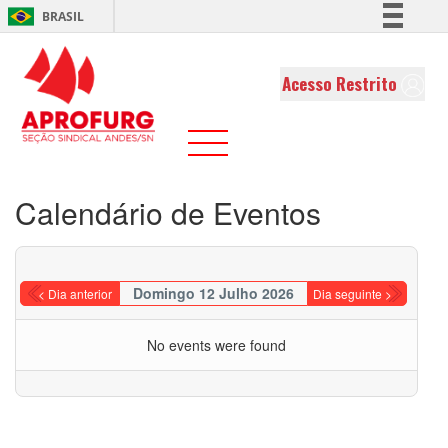
BRASIL
Simplifique!
Comunica BR
Acesso Restrito
Participe
Acesso à informação
Legislação
Canais
Calendário de Eventos
Domingo 12 Julho 2026
< Dia anterior
Dia seguinte >
No events were found