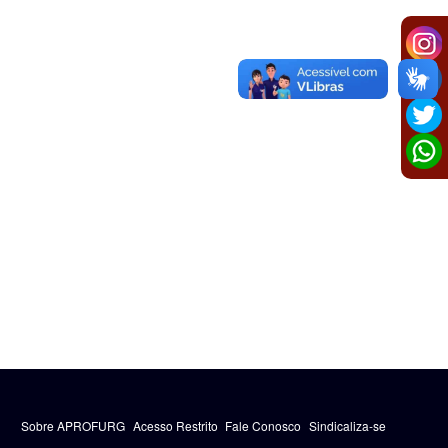
Sobre APROFURG
Acesso Restrito
Fale Conosco
Sindicaliza-se