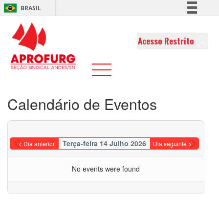
BRASIL
Simplifique!
Comunica BR
Acesso Restrito
Participe
Acesso à informação
Legislação
Canais
Calendário de Eventos
Terça-feira 14 Julho 2026
< Dia anterior
Dia seguinte >
No events were found