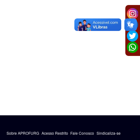
Sobre APROFURG
Acesso Restrito
Fale Conosco
Sindicaliza-se