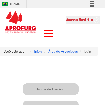
BRASIL
Simplifique!
Comunica BR
Acesso Restrito
Participe
Acesso à informação
Legislação
Canais
Você está aqui:
Início
Área de Associados
login