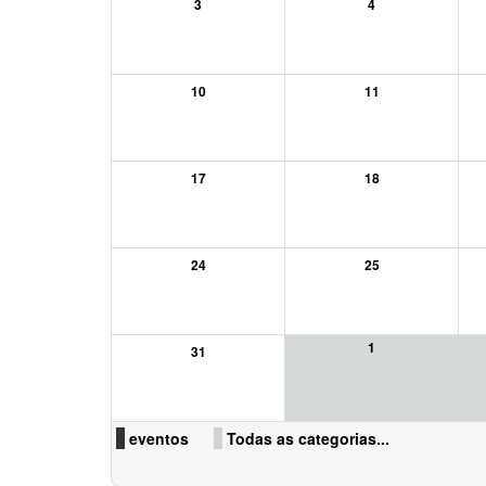
3
4
10
11
17
18
24
25
1
31
eventos
Todas as categorias...