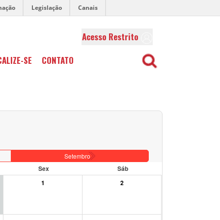
mação
Legislação
Canais
Acesso Restrito
CALIZE-SE
CONTATO
Setembro
Sex
Sáb
1
2