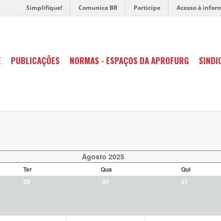
Simplifique!
Comunica BR
Participe
Acesso à infor
E
PUBLICAÇÕES
NORMAS - ESPAÇOS DA APROFURG
SINDI
Agosto 2025
Ter
Qua
Qui
29
30
31