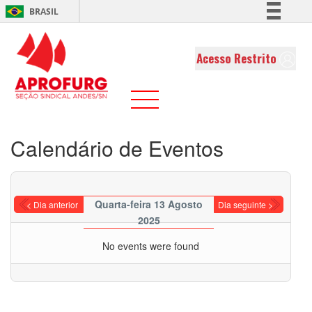
BRASIL
Simplifique!
Comunica BR
Acesso Restrito
Participe
Acesso à informação
Legislação
Canais
Calendário de Eventos
Quarta-feira 13 Agosto
< Dia anterior
Dia seguinte >
2025
No events were found