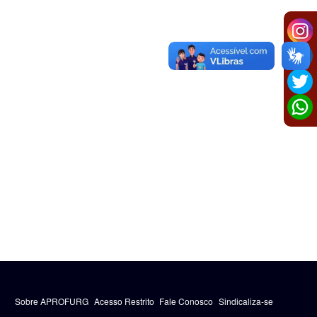
Sobre APROFURG
Acesso Restrito
Fale Conosco
Sindicaliza-se