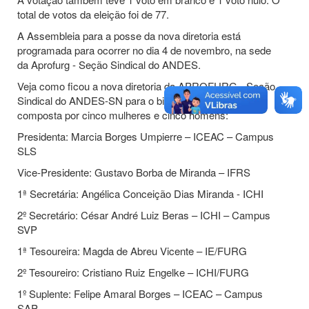
total de votos da eleição foi de 77.
A Assembleia para a posse da nova diretoria está
programada para ocorrer no dia 4 de novembro, na sede
da Aprofurg - Seção Sindical do ANDES.
Veja como ficou a nova diretoria da APROFURG - Seção
Sindical do ANDES-SN para o biênio 2022-2024,
composta por cinco mulheres e cinco homens:
Presidenta: Marcia Borges Umpierre – ICEAC – Campus
SLS
Vice-Presidente: Gustavo Borba de Miranda – IFRS
1ª Secretária: Angélica Conceição Dias Miranda - ICHI
2º Secretário: César André Luiz Beras – ICHI – Campus
SVP
1ª Tesoureira: Magda de Abreu Vicente – IE/FURG
2º Tesoureiro: Cristiano Ruiz Engelke – ICHI/FURG
1º Suplente: Felipe Amaral Borges – ICEAC – Campus
SAP