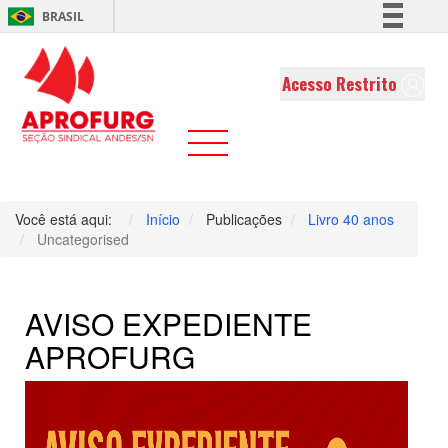
BRASIL
Simplifique!
Comunica BR
Acesso Restrito
Participe
Acesso à informação
Legislação
Canais
Você está aqui:
Início
Publicações
Livro 40 anos
Uncategorised
AVISO EXPEDIENTE
APROFURG