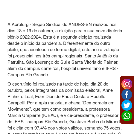
A Aprofurg - Seção Sindical do ANDES-SN realizou nos
dias 18 e 19 de outubro, a eleição para a sua nova diretoria
biênio 2022-2024. Esta é a segunda eleição realizada
desde o início da pandemia. Diferentemente do outro
pleito, que aconteceu de forma digital, este ano a votação
foi presencial nos três campi regionais, Santo Antônio da
Patrulha, São Lourenço do Sul e Santa Vitória do Palmar,
além do campus carreiros, hospital universitário e IFRS -
Campus Rio Grande.
O escrutínio foi realizado na tarde de hoje, dia 20 de
outubro, pelos integrantes da comissão eleitoral, Anne
Pinheiro Leal, Eder Dion de Paula Costa e Rodolfo
Carapelli. Por ampla maioria, a chapa "Democracia em
Movimento", que tem como presidenta, a professora
Marcia Umpierre (ICEAC), e vice-presidente, o professor
do IFRS - campus Rio Grande, Gustavo Borba de Miranda
foi eleita com 97,4% dos votos válidos, somando 75 votos.
A votação também teve 1 voto em branco e 1 voto nulo. O