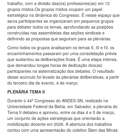
trabalho, com a divisão das(os) professores(as) em 12
grupos mistos.Os grupos mistos ocupam um papel
estratégico na dinâmica do Congresso. É nesse espaço que
as/os participantes se organizaram em pequenos grupos
para debater todos os temas, aprofundando as posições
construídas nas assembleias das seções sindicais e
definindo as propostas que seguiram para as plenárias.
Como todos os grupos analisaram os temas II, III e IV, os
encaminhamentos passaram por uma consolidação prévia
que sustentou as deliberações finais. É uma etapa intensa,
que demandou longas horas de dedicação dos(as)
participantes na sistematização dos debates. O resultado
desse acúmulo foi levado às plenárias deliberativas, a partir
do terceiro dia de evento, 4 de março.
PLENÁRIA TEMA II
Durante o 44º Congresso do ANDES-SN, realizado na
Universidade Federal da Bahia, em Salvador, a plenária do
Tema II debateu e aprovou, entre os dias 4 e 5 de março,
um conjunto de ações estratégicas que orientarão a
mobilização docente em 2026. A abertura dos trabalhos
contou com uma apresentação do coletivo Slam das Minas