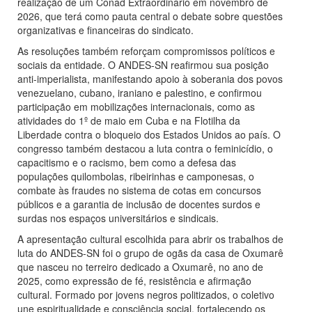
realização de um Conad Extraordinário em novembro de
2026, que terá como pauta central o debate sobre questões
organizativas e financeiras do sindicato.
As resoluções também reforçam compromissos políticos e
sociais da entidade. O ANDES-SN reafirmou sua posição
anti-imperialista, manifestando apoio à soberania dos povos
venezuelano, cubano, iraniano e palestino, e confirmou
participação em mobilizações internacionais, como as
atividades do 1º de maio em Cuba e na Flotilha da
Liberdade contra o bloqueio dos Estados Unidos ao país. O
congresso também destacou a luta contra o feminicídio, o
capacitismo e o racismo, bem como a defesa das
populações quilombolas, ribeirinhas e camponesas, o
combate às fraudes no sistema de cotas em concursos
públicos e a garantia de inclusão de docentes surdos e
surdas nos espaços universitários e sindicais.
A apresentação cultural escolhida para abrir os trabalhos de
luta do ANDES-SN foi o grupo de ogãs da casa de Oxumarê
que nasceu no terreiro dedicado a Oxumarê, no ano de
2025, como expressão de fé, resistência e afirmação
cultural. Formado por jovens negros politizados, o coletivo
une espiritualidade e consciência social, fortalecendo os