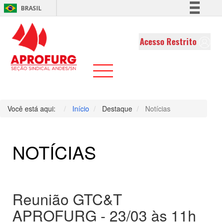
BRASIL
Simplifique!
Comunica BR
Acesso Restrito
Participe
Acesso à informação
Legislação
Canais
Você está aqui:
Início
Destaque
Notícias
NOTÍCIAS
Reunião GTC&T
APROFURG - 23/03 às 11h