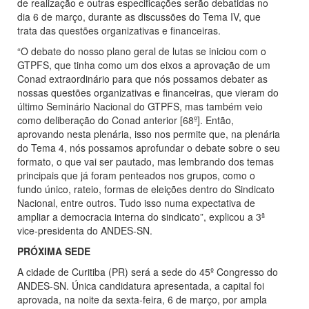
de realização e outras especificações serão debatidas no
dia 6 de março, durante as discussões do Tema IV, que
trata das questões organizativas e financeiras.
“O debate do nosso plano geral de lutas se iniciou com o
GTPFS, que tinha como um dos eixos a aprovação de um
Conad extraordinário para que nós possamos debater as
nossas questões organizativas e financeiras, que vieram do
último Seminário Nacional do GTPFS, mas também veio
como deliberação do Conad anterior [68º]. Então,
aprovando nesta plenária, isso nos permite que, na plenária
do Tema 4, nós possamos aprofundar o debate sobre o seu
formato, o que vai ser pautado, mas lembrando dos temas
principais que já foram penteados nos grupos, como o
fundo único, rateio, formas de eleições dentro do Sindicato
Nacional, entre outros. Tudo isso numa expectativa de
ampliar a democracia interna do sindicato”, explicou a 3ª
vice-presidenta do ANDES-SN.
PRÓXIMA SEDE
A cidade de Curitiba (PR) será a sede do 45º Congresso do
ANDES-SN. Única candidatura apresentada, a capital foi
aprovada, na noite da sexta-feira, 6 de março, por ampla