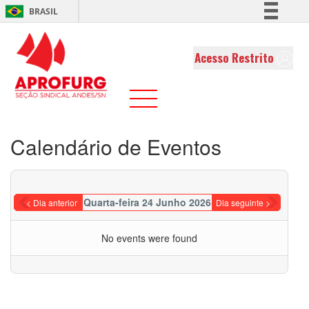
BRASIL
Simplifique!
Comunica BR
Acesso Restrito
Participe
Acesso à informação
Legislação
Canais
Calendário de Eventos
Quarta-feira 24 Junho 2026
< Dia anterior
Dia seguinte >
No events were found