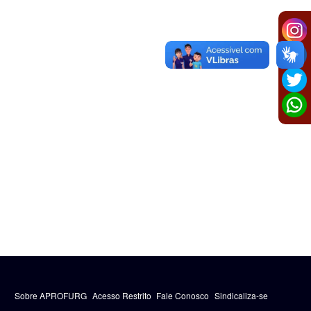
Sobre APROFURG
Acesso Restrito
Fale Conosco
Sindicaliza-se