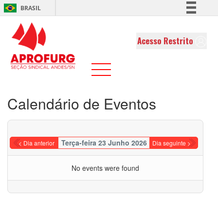
BRASIL
Simplifique!
Comunica BR
Acesso Restrito
Participe
Acesso à informação
Legislação
Canais
Calendário de Eventos
Terça-feira 23 Junho 2026
< Dia anterior
Dia seguinte >
No events were found