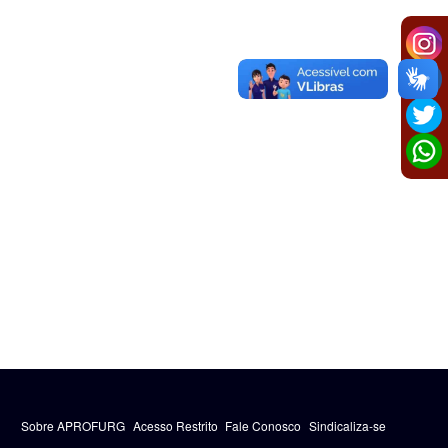
Sobre APROFURG
Acesso Restrito
Fale Conosco
Sindicaliza-se