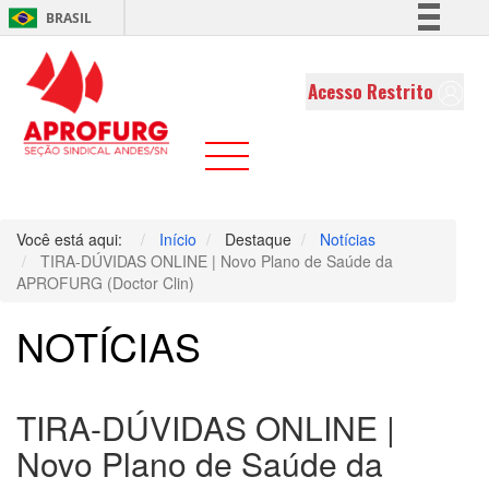
BRASIL
Simplifique!
Comunica BR
Acesso Restrito
Participe
Acesso à informação
Legislação
Canais
Você está aqui:
Início
Destaque
Notícias
TIRA-DÚVIDAS ONLINE | Novo Plano de Saúde da
APROFURG (Doctor Clin)
NOTÍCIAS
TIRA-DÚVIDAS ONLINE |
Novo Plano de Saúde da