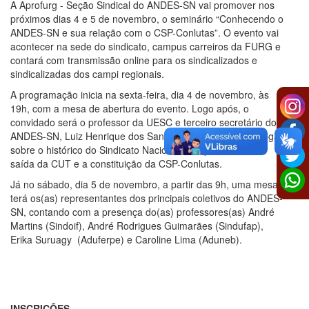
A Aprofurg - Seção Sindical do ANDES-SN vai promover nos
próximos dias 4 e 5 de novembro, o seminário “Conhecendo o
ANDES-SN e sua relação com o CSP-Conlutas”. O evento vai
acontecer na sede do sindicato, campus carreiros da FURG e
contará com transmissão online para os sindicalizados e
sindicalizadas dos campi regionais.
A programação inicia na sexta-feira, dia 4 de novembro, às
19h, com a mesa de abertura do evento. Logo após, o
convidado será o professor da UESC e terceiro secretário do
ANDES-SN, Luiz Henrique dos Santos Blume, que vai dialogar
sobre o histórico do Sindicato Nacional e os processos de
saída da CUT e a constituição da CSP-Conlutas.
Já no sábado, dia 5 de novembro, a partir das 9h, uma mesa
terá os(as) representantes dos principais coletivos do ANDES-
SN, contando com a presença do(as) professores(as) André
Martins (Sindoif), André Rodrigues Guimarães (Sindufap),
Erika Suruagy (Aduferpe) e Caroline Lima (Aduneb).
INSCRIÇÕES