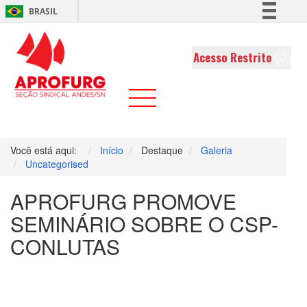
BRASIL
Simplifique!
Comunica BR
Acesso Restrito
Participe
Acesso à informação
Legislação
Canais
Você está aqui:
Início
Destaque
Galeria
Uncategorised
APROFURG PROMOVE
SEMINÁRIO SOBRE O CSP-
CONLUTAS