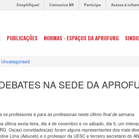
Simplifique!
Comunica BR
Participe
Acesso à infor
E
PUBLICAÇÕES
NORMAS - ESPAÇOS DA APROFURG
SINDI
Uncategorised
 DEBATES NA SEDE DA APROF
 os professores e para as professoras neste último final de semana
última sexta-feira, dia 4 de novembro e no sábado, dia 5, um intenso
URG. Os(as) convidados(as) foram alguns representantes dos mais di
oline Lima (Aduneb) e o professor da UESC e terceiro secretário do 