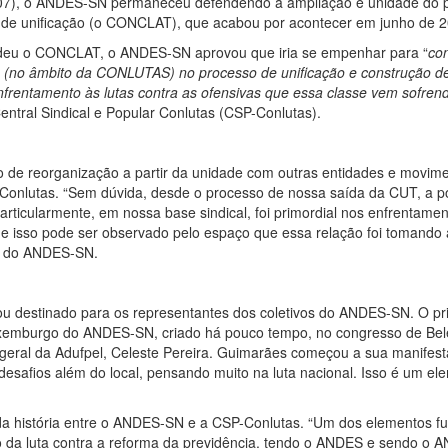
7), o ANDES-SN permaneceu defendendo a ampliação e unidade do po
so de unificação (o CONCLAT), que acabou por acontecer em junho de 
edeu o CONCLAT, o ANDES-SN aprovou que iria se empenhar para “
con
e (no âmbito da CONLUTAS) no processo de unificação e construção de u
frentamento às lutas contra as ofensivas que essa classe vem sofrend
Central Sindical e Popular Conlutas (CSP-Conlutas).
de reorganização a partir da unidade com outras entidades e movimen
nlutas. “Sem dúvida, desde o processo de nossa saída da CUT, a polí
articularmente, em nossa base sindical, foi primordial nos enfrentam
 e isso pode ser observado pelo espaço que essa relação foi tomando
io do ANDES-SN.
u destinado para os representantes dos coletivos do ANDES-SN. O prim
uxemburgo do ANDES-SN, criado há pouco tempo, no congresso de Belé
eral da Adufpel, Celeste Pereira. Guimarães começou a sua manifest
desafios além do local, pensando muito na luta nacional. Isso é um e
o da história entre o ANDES-SN e a CSP-Conlutas. “Um dos elementos 
o da luta contra a reforma da previdência, tendo o ANDES e sendo o