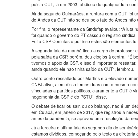
pois a CUT, lá em 2003, abdicou de qualquer luta cont
Ainda segundo Guimarães, a ruptura com a CUT foi u
do Andes da CUT não se deu pelo fato do Andes não d
Por fim, o representante da Sindufap avaliou: “A luta 
foi quando o governo do PT cassou o registro sindical
Foi a CSP-Conlutas e por isso estes são elementos f
A segunda fala da manhã ficou a cargo do professor e
pela saída da CSP, porém, deu elogios à central. “É
tivemos o apoio da CSP, e isso é importante ressaltar
ainda quando ele não tinha saído da CUT”, lembrou.
Outro ponto ressaltado por Martins é o elevado número 
CNPJ ativo, além disso temos duas com o mesmo nome d
vinculadas a partidos políticos, claramente a CUT é vi
hegemonia da CSP é do PSTU”, disse.
O debate de ficar ou sair, ou do balanço, não é um 
em Cuiabá, em janeiro de 2017, que registrou a neces
antes da pandemia, se aprovou uma resolução da neces
Já a terceira e última fala do segundo dia do seminári
estamos divididos, começando pelo texto da diretori