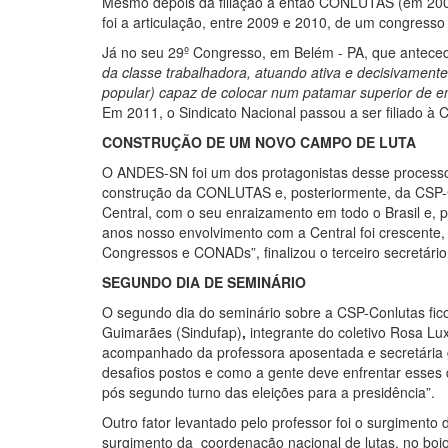
Mesmo depois da filiação a então CONLUTAS (em 200
foi a articulação, entre 2009 e 2010, de um congres
Já no seu 29º Congresso, em Belém - PA, que antec
da classe trabalhadora, atuando ativa e decisivament
popular) capaz de colocar num patamar superior de en
Em 2011, o Sindicato Nacional passou a ser filiado à 
CONSTRUÇÃO DE UM NOVO CAMPO DE LUTA
O ANDES-SN foi um dos protagonistas desse processo 
construção da CONLUTAS e, posteriormente, da CSP-Co
Central, com o seu enraizamento em todo o Brasil e, p
anos nosso envolvimento com a Central foi crescente,
Congressos e CONADs”, finalizou o terceiro secretár
SEGUNDO DIA DE SEMINÁRIO
O segundo dia do seminário sobre a CSP-Conlutas fico
Guimarães (Sindufap)
,
integrante do coletivo Rosa L
acompanhado da professora aposentada e secretária g
desafios postos e como a gente deve enfrentar esses 
pós segundo turno das eleições para a presidência”.
Outro fator levantado pelo professor foi o surgiment
surgimento da coordenação nacional de lutas, no boj