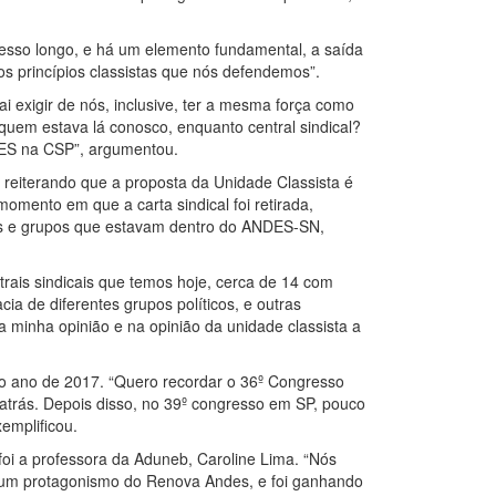
sso longo, e há um elemento fundamental, a saída
s princípios classistas que nós defendemos”.
ai exigir de nós, inclusive, ter a mesma força como
 quem estava lá conosco, enquanto central sindical?
DES na CSP”, argumentou.
 reiterando que a proposta da Unidade Classista é
mento em que a carta sindical foi retirada,
antes e grupos que estavam dentro do ANDES-SN,
ntrais sindicais que temos hoje, cerca de 14 com
a de diferentes grupos políticos, e outras
a minha opinião e na opinião da unidade classista a
ao ano de 2017. “Quero recordar o 36º Congresso
 atrás. Depois disso, no 39º congresso em SP, pouco
emplificou.
 foi a professora da Aduneb, Caroline Lima. “Nós
o um protagonismo do Renova Andes, e foi ganhando