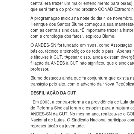
central era trazer um maior entendimento para os(as) 
que será tema do próximo próximo CONAD Extraordinár
A programação iniciou na noite do dia 4 de novembro
Henrique dos Santos Blume começou a sua manifest
com as centrais sindicais. “É importante trazer a histó
com a cronologia dos fatos”, explicou Blume.
O ANDES-SN foi fundado em 1981, como Associação Nac
básico, técnico e tecnológico de todo o país. Apenas 
e filiou-se à CUT. “Apesar disso, ainda existiam dive
filiação da ANDES à CUT não significou que o sindicat
professor.
Blume destacou ainda que “a conjuntura que existia n
transição pelo alto, com o advento da “Nova República
DESFILIAÇÃO DA CUT
“
Em 2003, a contra-reforma da previdência de Lula da
de Reforma Sindical foram o estopim para a ruptura c
ANDES-SN da CUT. No mesmo ano, realizou-se o CON
Nacional de Lutas. O Sindicato Nacional participou co
representação da juventude.