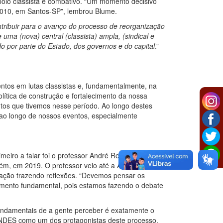
lo classista e combativo. “Um momento decisivo
2010, em Santos-SP”, lembrou Blume.
tribuir para o avanço do processo de reorganização
ma (nova) central (classista) ampla, (sindical e
o por parte do Estado, dos governos e do capital
.”
tos em lutas classistas e, fundamentalmente, na
tica de construção e fortalecimento da nossa
entos que tivemos nesse período. Ao longo destes
 ao longo de nossos eventos, especialmente
eiro a falar foi o professor André Rodrigues
m, em 2019. O professor veio até a Aprofurg
ação trazendo reflexões. “Devemos pensar os
lemento fundamental, pois estamos fazendo o debate
fundamentais de a gente perceber é exatamente o
 ANDES como um dos protagonistas deste processo,