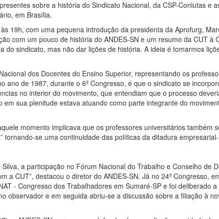
presentes sobre a história do Sindicato Nacional, da CSP-Conlutas e as
io, em Brasília.
, às 19h, com uma pequena introdução da presidenta da Aprofurg, Marc
ação com um pouco de história do ANDES-SN e um resumo da CUT à
ria do sindicato, mas não dar lições de história. A ideia é tomarmos liç
ional dos Docentes do Ensino Superior, representando os professore
no ano de 1987, durante o 6º Congresso, é que o sindicato se incorpor
rgências no interior do movimento, que entendiam que o processo deve
o em sua plenitude estava atuando como parte integrante do movimento 
aquele momento implicava que os professores universitários também s
” tornando-se uma continuidade das políticas da ditadura empresarial-m
 Silva, a participação no Fórum Nacional do Trabalho e Conselho de 
om a CUT”, destacou o diretor do ANDES-SN. Já no 24º Congresso, em 
AT - Congresso dos Trabalhadores em Sumaré-SP e foi deliberado a
mo observador e em seguida abriu-se a discussão sobre a filiação à nov