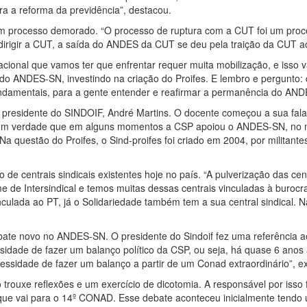
ra a reforma da previdência”, destacou.
m processo demorado. “O processo de ruptura com a CUT foi um proce
irigir a CUT, a saída do ANDES da CUT se deu pela traição da CUT ao
nacional que vamos ter que enfrentar requer muita mobilização, e isso v
 do ANDES-SN, investindo na criação do Proifes. E lembro e pergunto:
undamentais, para a gente entender e reafirmar a permanência do AN
 presidente do SINDOIF, André Martins. O docente começou a sua fala
 bem verdade que em alguns momentos a CSP apoiou o ANDES-SN, no mo
. Na questão do Proifes, o Sind-proifes foi criado em 2004, por milit
de centrais sindicais existentes hoje no país. “A pulverização das ce
e Intersindical e temos muitas dessas centrais vinculadas à burocraci
nculada ao PT, já o Solidariedade também tem a sua central sindical. N
debate novo no ANDES-SN. O presidente do Sindoif fez uma referência 
sidade de fazer um balanço político da CSP, ou seja, há quase 6 anos
sidade de fazer um balanço a partir de um Conad extraordinário”, ex
o trouxe reflexões e um exercício de dicotomia. A responsável por isso
a que vai para o 14º CONAD. Esse debate aconteceu inicialmente tend