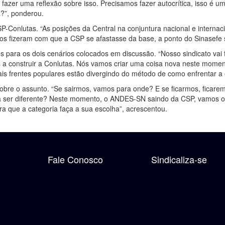
fazer uma reflexão sobre isso. Precisamos fazer autocrítica, isso é u
?”, ponderou.
Conlutas. “As posições da Central na conjuntura nacional e internacio
vos fizeram com que a CSP se afastasse da base, a ponto do Sinasefe se
 para os dois cenários colocados em discussão. “Nosso sindicato vai f
a construir a Conlutas. Nós vamos criar uma coisa nova neste momen
 frentes populares estão divergindo do método de como enfrentar a ex
 sobre o assunto. “Se sairmos, vamos para onde? E se ficarmos, ficare
ra ser diferente? Neste momento, o ANDES-SN saindo da CSP, vamos opt
a que a categoria faça a sua escolha”, acrescentou.
Fale Conosco
Sindicaliza-se