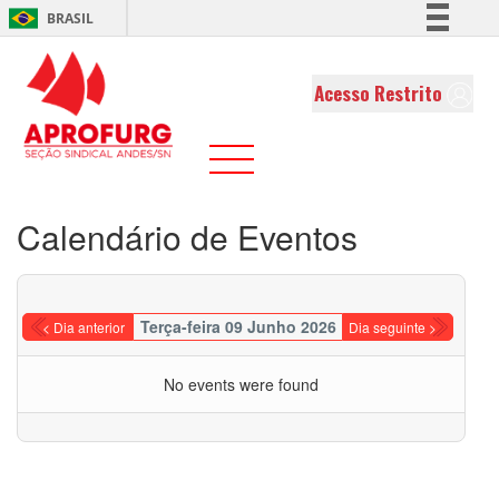
BRASIL
Simplifique!
Comunica BR
Acesso Restrito
Participe
Acesso à informação
Legislação
Canais
Calendário de Eventos
Terça-feira 09 Junho 2026
< Dia anterior
Dia seguinte >
No events were found