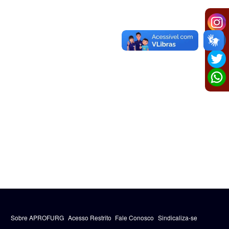
Sobre APROFURG
Acesso Restrito
Fale Conosco
Sindicaliza-se