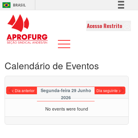
BRASIL
Simplifique!
Comunica BR
Acesso Restrito
Participe
Acesso à informação
Legislação
Canais
Calendário de Eventos
Segunda-feira 29 Junho
< Dia anterior
Dia seguinte >
2026
No events were found