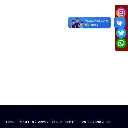
Sobre APROFURG
Acesso Restrito
Fale Conosco
Sindicaliza-se