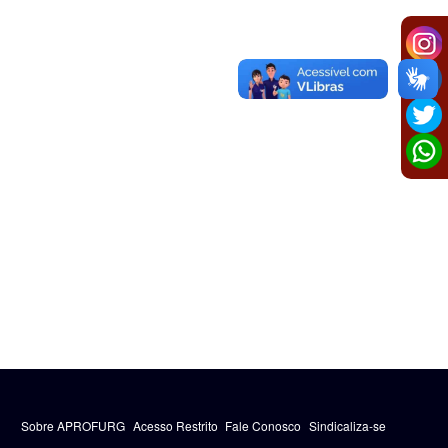
Sobre APROFURG
Acesso Restrito
Fale Conosco
Sindicaliza-se