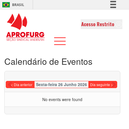
BRASIL
Simplifique!
Comunica BR
Acesso Restrito
Participe
Acesso à informação
Legislação
Canais
Calendário de Eventos
Sexta-feira 26 Junho 2026
< Dia anterior
Dia seguinte >
No events were found