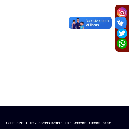
Sobre APROFURG
Acesso Restrito
Fale Conosco
Sindicaliza-se