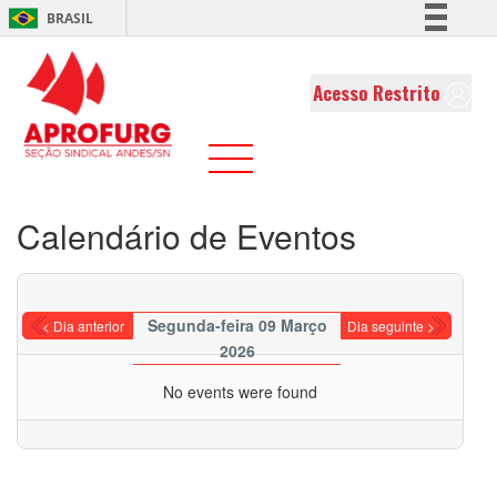
BRASIL
Simplifique!
Comunica BR
Acesso Restrito
Participe
Acesso à informação
Legislação
Canais
Calendário de Eventos
Segunda-feira 09 Março
< Dia anterior
Dia seguinte >
2026
No events were found