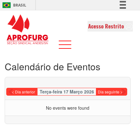
BRASIL
Simplifique!
Comunica BR
Acesso Restrito
Participe
Acesso à informação
Legislação
Canais
Calendário de Eventos
Terça-feira 17 Março 2026
< Dia anterior
Dia seguinte >
No events were found