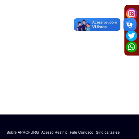
Sobre APROFURG
Acesso Restrito
Fale Conosco
Sindicaliza-se