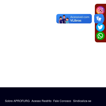
Sobre APROFURG
Acesso Restrito
Fale Conosco
Sindicaliza-se