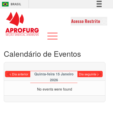
BRASIL
Simplifique!
Comunica BR
Acesso Restrito
Participe
Acesso à informação
Legislação
Canais
Calendário de Eventos
Quinta-feira 15 Janeiro
< Dia anterior
Dia seguinte >
2026
No events were found