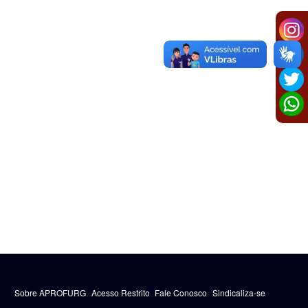
Sobre APROFURG
Acesso Restrito
Fale Conosco
Sindicaliza-se