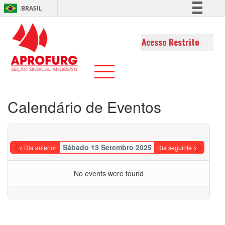
BRASIL
Simplifique!
Comunica BR
Acesso Restrito
Participe
Acesso à informação
Legislação
Canais
Calendário de Eventos
Sábado 13 Setembro 2025
< Dia anterior
Dia seguinte >
No events were found