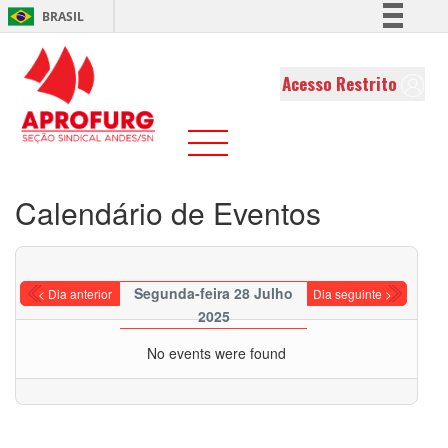
BRASIL
Simplifique!
Comunica BR
Acesso Restrito
Participe
Acesso à informação
Legislação
Canais
Calendário de Eventos
Segunda-feira 28 Julho
< Dia anterior
Dia seguinte >
2025
No events were found