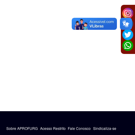
Sobre APROFURG
Acesso Restrito
Fale Conosco
Sindicaliza-se