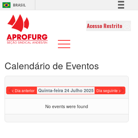
BRASIL
Simplifique!
Comunica BR
Acesso Restrito
Participe
Acesso à informação
Legislação
Canais
Calendário de Eventos
Quinta-feira 24 Julho 2025
< Dia anterior
Dia seguinte >
No events were found