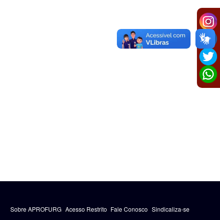
Sobre APROFURG
Acesso Restrito
Fale Conosco
Sindicaliza-se