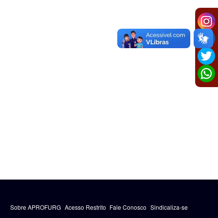
Sobre APROFURG
Acesso Restrito
Fale Conosco
Sindicaliza-se