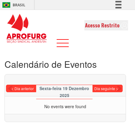
BRASIL
Simplifique!
Comunica BR
Acesso Restrito
Participe
Acesso à informação
Legislação
Canais
Calendário de Eventos
Sexta-feira 19 Dezembro
< Dia anterior
Dia seguinte >
2025
No events were found