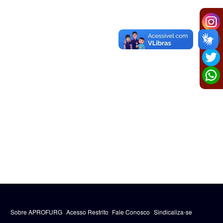
Sobre APROFURG
Acesso Restrito
Fale Conosco
Sindicaliza-se