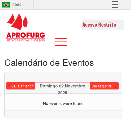
BRASIL
Simplifique!
Comunica BR
Acesso Restrito
Participe
Acesso à informação
Legislação
Canais
Calendário de Eventos
Domingo 02 Novembro
< Dia anterior
Dia seguinte >
2025
No events were found