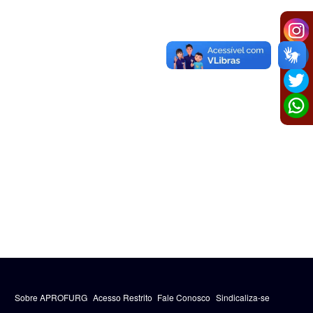
Sobre APROFURG
Acesso Restrito
Fale Conosco
Sindicaliza-se