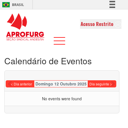
BRASIL
Simplifique!
Comunica BR
Acesso Restrito
Participe
Acesso à informação
Legislação
Canais
Calendário de Eventos
Domingo 12 Outubro 2025
< Dia anterior
Dia seguinte >
No events were found